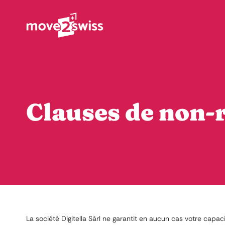
Clauses de non-
La société Digitella Sàrl ne garantit en aucun cas votre capac